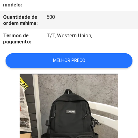
CONTROLE
modelo:
DA
Quantidade de
500
ordem mínima:
QUALIDADE
Termos de
T/T, Western Union,
pagamento:
MAPA
DO
MELHOR PREÇO
SITE
PRIVACY
POLICY