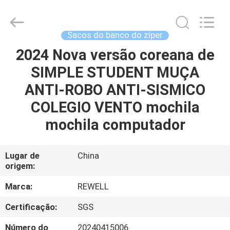
ReWell
Industrial
Group
Limited.
All
Sacos do banco do zíper
Rights
Reserved.
Developed
2024 Nova versão coreana de
CASA
by
ECER
SIMPLE STUDENT MUÇA
PRODUTOS
ANTI-ROBO ANTI-SISMICO
COLEGIO VENTO mochila
SOBRE
mochila computador
NÓS
Lugar de
China
origem:
EXCURSÃO
DA
Marca:
REWELL
FÁBRICA
Certificação:
SGS
Número do
20240415006