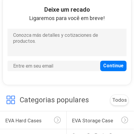
CONTROLE
Deixe um recado
DA
Ligaremos para você em breve!
QUALIDADE
33
Estojo de EVA
MAPA
DO
SITE
PRIVACY
34
POLICY
Categorias populares
Todos
Sacos de fecho de
dinheiro
EVA Hard Cases
EVA Storage Case