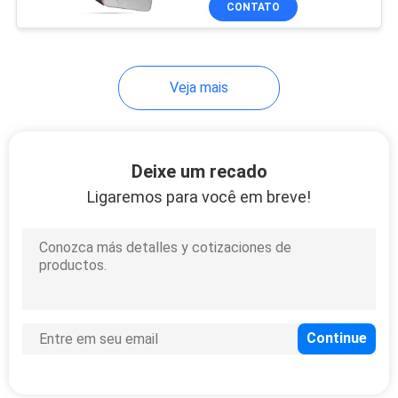
CONTATO
24
Neoprene com Bolso
com Zíper para MacBook
Neopreno Tote Bag
Air de 13 Polegadas
Veja mais
Deixe um recado
Ligaremos para você em breve!
31
Caixa de lápis de
EVA
28