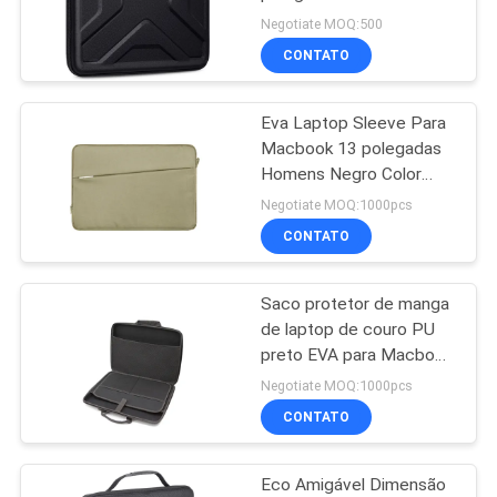
água resistente a
Negotiate MOQ:500
choques protetor portátil
CONTATO
computador tapa de
134
transporte de bolsa para
Sacos do banco do
13,3" MacBook
Eva Laptop Sleeve Para
Macbook 13 polegadas
zíper
Homens Negro Color
Laptop Saco Repelente
Negotiate MOQ:1000pcs
de Água
CONTATO
Saco protetor de manga
23
de laptop de couro PU
Saco da lavagem do
preto EVA para Macbook
Air EVA
Negotiate MOQ:1000pcs
arti'culo de tocador
CONTATO
Eco Amigável Dimensão