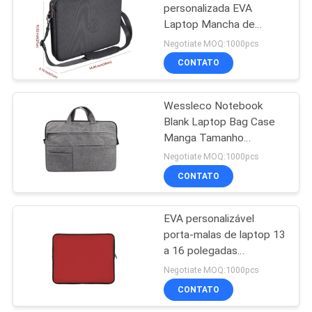
personalizada EVA
Laptop Mancha de
18
casca dura à prova
Negotiate MOQ:1000pcs
d'água 15 polegadas
Saco de compras
CONTATO
Porta-retratos Caixa de
da tela não tecida
bolso Compatível com
MacBook Tablet
Wessleco Notebook
Blank Laptop Bag Case
Manga Tamanho
Personalizado Máquina
Negotiate MOQ:1000pcs
Manga Poliéster Unisex
CONTATO
49
Laptop Bags
saco impermeável
EVA personalizável
porta-malas de laptop 13
da trouxa
a 16 polegadas
Neoprene Caixa à prova
Negotiate MOQ:1000pcs
d'água com fecho e alça
CONTATO
opções de espessura