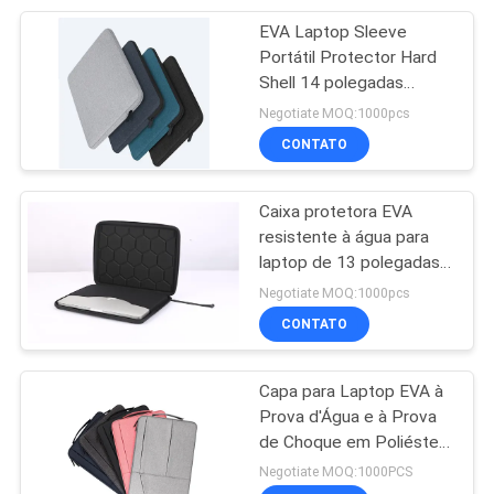
múltipla
EVA Laptop Sleeve
46
Portátil Protector Hard
Shell 14 polegadas
Eva Electronic Case
Resistente a arranhões
Negotiate MOQ:1000pcs
Resistente a salpicos
CONTATO
Case de computador à
prova de choques
Caixa protetora EVA
resistente à água para
laptop de 13 polegadas
19
com superfície de
Negotiate MOQ:1000pcs
Os esportes vestem
poliéster 1680d durável
CONTATO
para transporte seguro
vestuários
Capa para Laptop EVA à
Prova d'Água e à Prova
de Choque em Poliéster
600D, Tamanho
Negotiate MOQ:1000PCS
Personalizado, Material