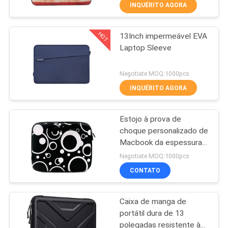
CONTROLE
INQUÉRITO AGORA
DA
HOT
13Inch impermeável EVA
QUALIDADE
33
Laptop Sleeve
Estojo de EVA
MAPA
Negotiate MOQ:1000pcs
DO
INQUÉRITO AGORA
SITE
Estojo à prova de
choque personalizado de
PRIVACY
Macbook da espessura
34
de EVA Laptop Sleeve
POLICY
Negotiate MOQ:1000pcs
10mm
Sacos de fecho de
CONTATO
dinheiro
Caixa de manga de
portátil dura de 13
polegadas resistente à