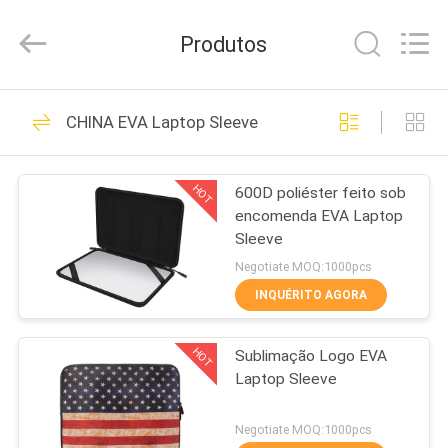
Group
Limited.
All
Produtos
Rights
Reserved.
Developed
by
CASA
ECER
69
CHINA EVA Laptop Sleeve
EVA Hard Cases
PRODUTOS
HOT
600D poliéster feito sob
encomenda EVA Laptop
SOBRE
Sleeve
NÓS
Negotiate MOQ:1000pcs
INQUÉRITO AGORA
49
EXCURSÃO
HOT
Sublimação Logo EVA
DA
EVA Storage Case
Laptop Sleeve
FÁBRICA
Negotiate MOQ:1000pcs