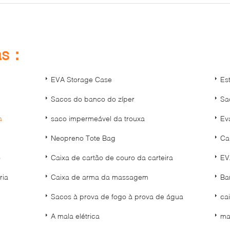
as：
EVA Storage Case
Es
Sacos do banco do zíper
Sa
a
saco impermeável da trouxa
Ev
Neopreno Tote Bag
Ca
o
Caixa de cartão de couro da carteira
EV
ria
Caixa de arma da massagem
Ba
Sacos à prova de fogo à prova de água
ca
A mala elétrica
mal