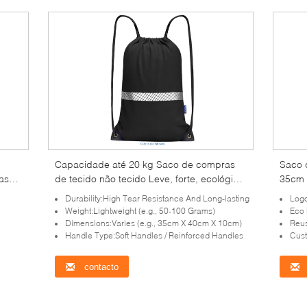
Capacidade até 20 kg Saco de compras
Saco 
as
de tecido não tecido Leve, forte, ecológico
35cm 
Ideal para compras e uso diário
resist
Durability:High Tear Resistance And Long-lasting
Log
Weight:Lightweight (e.g., 50-100 Grams)
Eco 
Dimensions:Varies (e.g., 35cm X 40cm X 10cm)
Reus
Handle Type:Soft Handles / Reinforced Handles
Cust
contacto