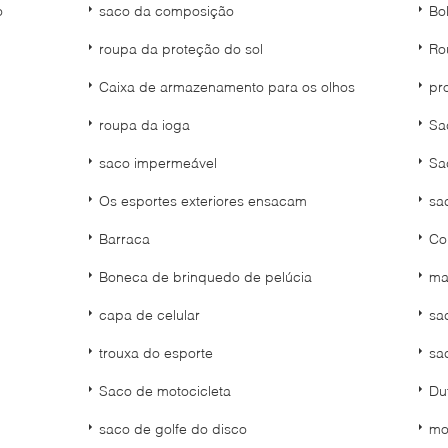
o
saco da composição
Bo
roupa da proteção do sol
Ro
Caixa de armazenamento para os olhos
pr
roupa da ioga
Sa
saco impermeável
Sa
Os esportes exteriores ensacam
sa
Barraca
Co
Boneca de brinquedo de pelúcia
ma
capa de celular
sa
trouxa do esporte
sa
Saco de motocicleta
Du
saco de golfe do disco
mo