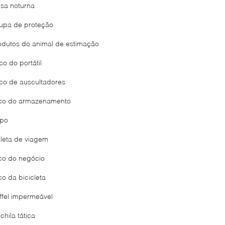
lsa noturna
upa de proteção
odutos do animal de estimação
co do portátil
co de auscultadores
co do armazenamento
po
leta de viagem
co do negócio
co da bicicleta
ffel impermeável
chila tática