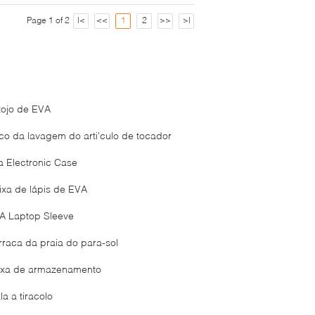
Page 1 of 2
|<
<<
1
2
>>
>|
tojo de EVA
co da lavagem do arti'culo de tocador
a Electronic Case
ixa de lápis de EVA
A Laptop Sleeve
rraca da praia do para-sol
ixa de armazenamento
a a tiracolo