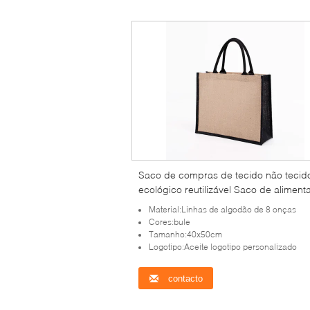
Saco de compras de tecido não tecid
ecológico reutilizável Saco de aliment
com logotipo personalizado e várias
Material:Linhas de algodão de 8 onças
opções de materiais de manuseio
Cores:bule
Tamanho:40x50cm
Logotipo:Aceite logotipo personalizado
contacto