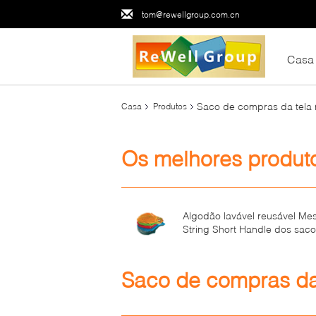
tom@rewellgroup.com.cn
Casa
Saco de compras da tela 
Casa
Produtos
Os melhores produt
Algodão lavável reusável Me
String Short Handle dos sac
mantimento do vegetal de fru
Saco de compras da 