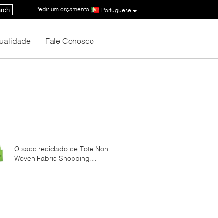
Pedir um orçamento
|
rch
Portuguese
Qualidade
Fale Conosco
O saco reciclado de Tote Non
Woven Fabric Shopping
personalizou reusável com logotipo