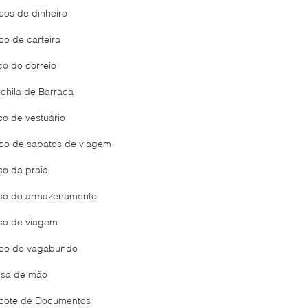
cos de dinheiro
co de carteira
co do correio
chila de Barraca
co de vestuário
co de sapatos de viagem
co da praia
co do armazenamento
co de viagem
co do vagabundo
lsa de mão
cote de Documentos