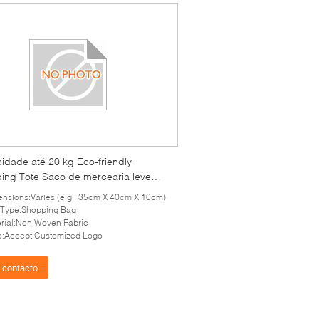
idade até 20 kg Eco-friendly
ing Tote Saco de mercearia leve
l reutilizável Perfeito para compras a
nsions:Varies (e.g., 35cm X 40cm X 10cm)
o e a granel
 Type:Shopping Bag
rial:Non Woven Fabric
o:Accept Customized Logo
contacto