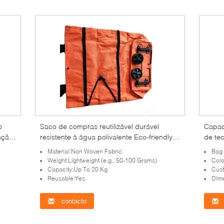
o
Saco de compras reutilizável durável
Capac
ação
resistente à água polivalente Eco-friendly
de tec
Tote Bag Ideal para supermercado de
Alta r
Material:Non Woven Fabric
Bag
varejo e diário
Eco-fr
Weight:Lightweight (e.g., 50-100 Grams)
Colo
Capacity:Up To 20 Kg
Cust
Reusable:Yes
Dime
contacto