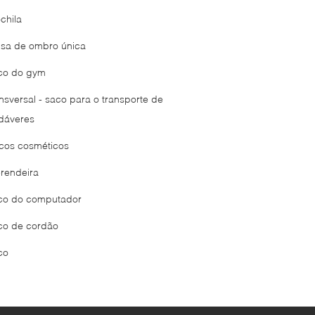
chila
lsa de ombro única
co do gym
ansversal - saco para o transporte de
dáveres
cos cosméticos
rendeira
co do computador
co de cordão
co