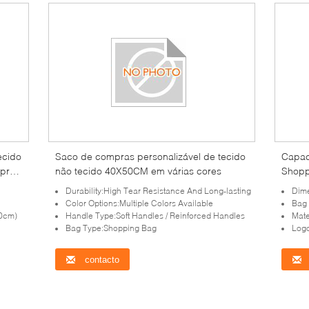
ecido
Saco de compras personalizável de tecido
Capac
mpras
não tecido 40X50CM em várias cores
Shopp
duráve
Durability:High Tear Resistance And Long-lasting
Dime
retalh
Color Options:Multiple Colors Available
Bag
10cm)
Handle Type:Soft Handles / Reinforced Handles
Mate
Bag Type:Shopping Bag
Log
contacto