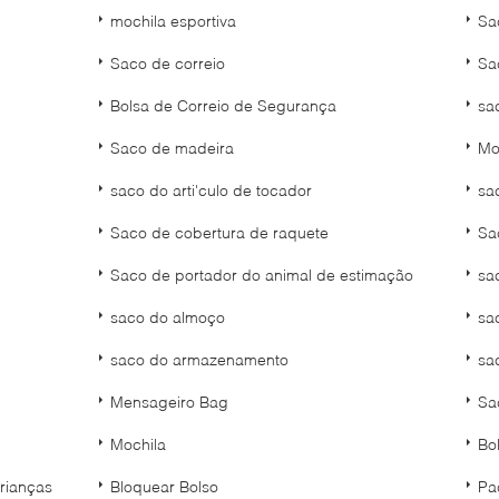
mochila esportiva
Sa
Saco de correio
Sa
Bolsa de Correio de Segurança
sa
Saco de madeira
Mo
saco do arti'culo de tocador
sa
Saco de cobertura de raquete
Sa
Saco de portador do animal de estimação
sa
saco do almoço
sa
saco do armazenamento
sa
Mensageiro Bag
Sa
Mochila
Bo
rianças
Bloquear Bolso
Pa