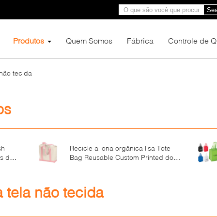
Sea
Produtos
Quem Somos
Fábrica
Controle de 
não tecida
os
sh
Recicle a lona orgânica lisa Tote
os de
Bag Reusable Custom Printed do
to
algodão com logotipo
tela não tecida