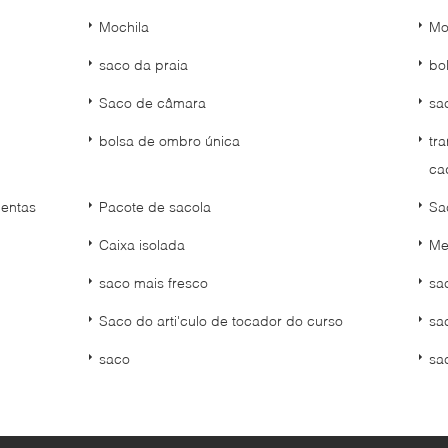
Mochila
Mo
saco da praia
bo
Saco de câmara
sa
bolsa de ombro única
tr
ca
entas
Pacote de sacola
Sa
Caixa isolada
Me
saco mais fresco
sa
Saco do arti'culo de tocador do curso
sa
saco
sa