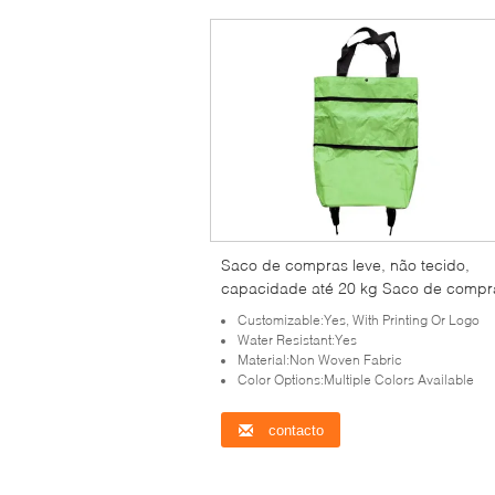
Saco de compras leve, não tecido,
capacidade até 20 kg Saco de compr
durável, reutilizável, adequado para
Customizable:Yes, With Printing Or Logo
comércio e eventos
Water Resistant:Yes
Material:Non Woven Fabric
Color Options:Multiple Colors Available
contacto