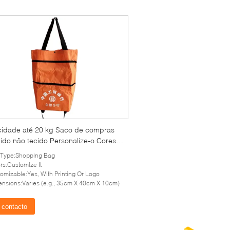
idade até 20 kg Saco de compras
ido não tecido Personalize-o Cores
esistência à lágrima E durabilidade
 Type:Shopping Bag
iendly Tote reutilizável
rs:Customize It
omizable:Yes, With Printing Or Logo
nsions:Varies (e.g., 35cm X 40cm X 10cm)
contacto