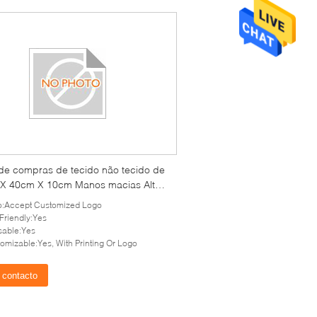
de compras de tecido não tecido de
X 40cm X 10cm Manos macias Alta
ência ao rasgo e construção durável
o:Accept Customized Logo
Friendly:Yes
able:Yes
omizable:Yes, With Printing Or Logo
contacto