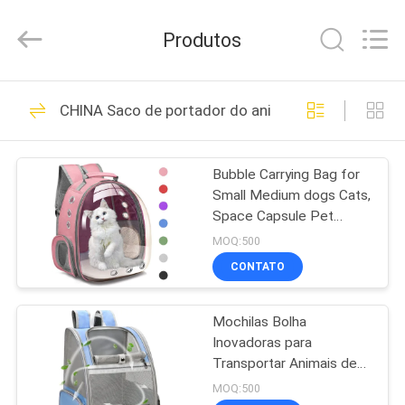
ReWell
Industrial
Group
Produtos
Limited.
All
Rights
Reserved.
Developed
CASA
69
by
CHINA Saco de portador do animal de estimação
ECER
EVA Hard Cases
PRODUTOS
Bubble Carrying Bag for
Small Medium dogs Cats,
SOBRE
Space Capsule Pet
NÓS
Hiking backpack, Airline
MOQ:500
Approved Travel carrier -
CONTATO
Grey
49
EXCURSÃO
Mochilas Bolha
DA
EVA Storage Case
Inovadoras para
FÁBRICA
Transportar Animais de
Estimação para Gatos e
MOQ:500