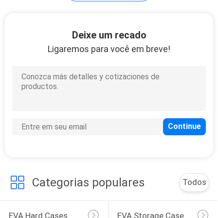
viagens, caminhadas.
134
Deixe um recado
Ligaremos para você em breve!
Sacos do banco do
zíper
23
Saco da lavagem do
arti'culo de tocador
Categorias populares
Todos
EVA Hard Cases
EVA Storage Case