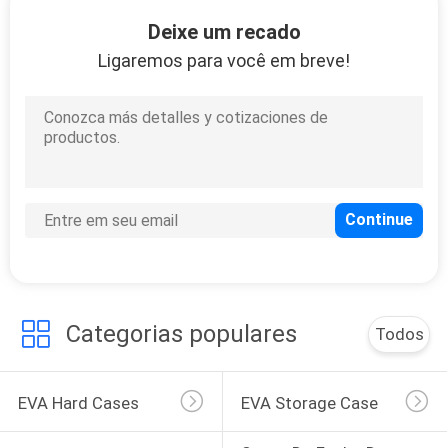
CONTROLE
Deixe um recado
DA
Ligaremos para você em breve!
QUALIDADE
33
Estojo de EVA
MAPA
DO
SITE
PRIVACY
34
POLICY
Categorias populares
Todos
Sacos de fecho de
dinheiro
EVA Hard Cases
EVA Storage Case