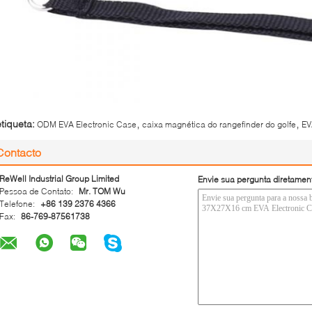
,
,
etiqueta:
ODM EVA Electronic Case
caixa magnética do rangefinder do golfe
EV
Contacto
ReWell Industrial Group Limited
Envie sua pergunta diretamen
Pessoa de Contato:
Mr. TOM Wu
Telefone:
+86 139 2376 4366
Fax:
86-769-87561738