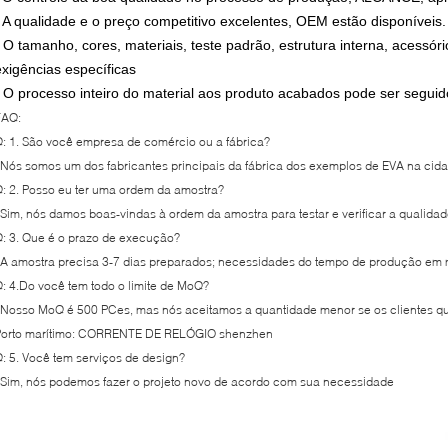
• A qualidade e o preço competitivo excelentes, OEM estão disponíveis.
• O tamanho, cores, materiais, teste padrão, estrutura interna, acessó
exigências específicas
• O processo inteiro do material aos produto acabados pode ser seguid
FAQ:
: 1. São você empresa de comércio ou a fábrica?
 Nós somos um dos fabricantes principais da fábrica dos exemplos de EVA na c
: 2. Posso eu ter uma ordem da amostra?
 Sim, nós damos boas-vindas à ordem da amostra para testar e verificar a qualida
: 3. Que é o prazo de execução?
 A amostra precisa 3-7 dias preparados; necessidades do tempo de produção em
: 4.Do você tem todo o limite de MoQ?
 Nosso MoQ é 500 PCes, mas nós aceitamos a quantidade menor se os clientes q
Porto marítimo: CORRENTE DE RELÓGIO shenzhen
: 5. Você tem serviços de design?
 Sim, nós podemos fazer o projeto novo de acordo com sua necessidade