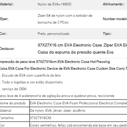
Material::
Nylon de EVA+1680D
Alinhamento::
Zíper 5# de nylon com o extrator de
Zíper:
Number modelo
borracha de 2 PCes
Cor::
Preto, personalizado
Tipo::
37X27X16 cm EVA Electronic Case
Zíper EVA El
,
Destacar:
Caixa da espuma da pressão quente Eva
mpressão do peso leve 37X27X16cm EVA Electronic Case Hot Pressing
aixa EVA Case For Electronic Device de EVA Electronic Case Custom Size Carry 
. Escudo de EVA com superfície da tela
. Todo o logotipo e cor estão disponíveis
. serviço do OEM
eso leve de 4.waterproof e de agitação-prova e quebrar-prova, reciclando
Nome do produto
EVA Electronic Case EVA Foam Professional Electrical Comple
Material
De nylon, EVA, jérsei, zíper, plutônio
Tamanho
37X27X16CM
Cor
Cores vermelhas, feitas sob encomenda ele base em seu pedid