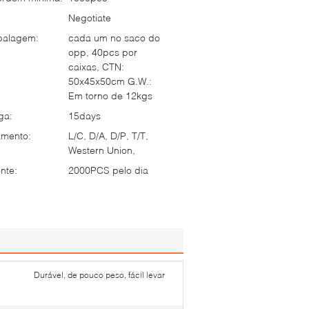
Negotiate
balagem:
cada um no saco do
opp, 40pcs por
caixas, CTN:
50x45x50cm G.W.:
Em torno de 12kgs
ga:
15days
mento:
L/C, D/A, D/P, T/T,
Western Union,
nte:
2000PCS pelo dia
Durável, de pouco peso, fácil levar