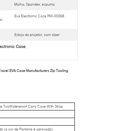
Malha, Spandex, espuma
Eva Electronic Case RW-00068
::
Estojo do projetor, com zíper
ectronic Case
,
Travel EVA Case Manufacturers Zip Tooling
te TooWaterproof Carry Case With Strap
o (a cor de Pantone é aprovada)