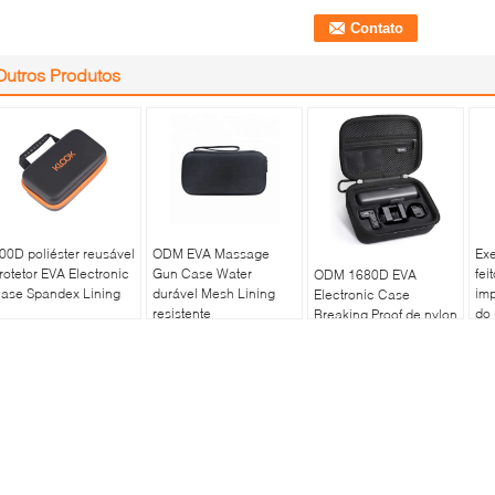
Outros Produtos
00D poliéster reusável
ODM EVA Massage
Ex
rotetor EVA Electronic
Gun Case Water
fe
ODM 1680D EVA
ase Spandex Lining
durável Mesh Lining
im
Electronic Case
resistente
do 
Breaking Proof de nylon
Ca
com zíper