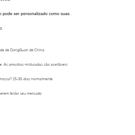
rio pode ser personalizado como suas
o.
idade de DongGuan de China
de. As amostras misturadas são aceitáveis
 massa? 25-35 dias normalmente
uerem testar seu mercado