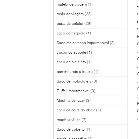
maleta de viagem
(1)
mala de viagem
(23)
capa de celular
(29)
saco do negócio
(1)
Saco mais fresco impermeável
(2)
Q
:
trouxa do esporte
(1)
Q
saco da bicicleta
(1)
:
caminhando a trouxa
(1)
Q
Saco de motocicleta
(3)
:
Q
Duffel impermeável
(3)
:
Mochila de lazer
(3)
saco de golfe do disco
(2)
Q
:
mochila tática
(2)
Saco de cobertor
(1)
mochila esportiva
(2)