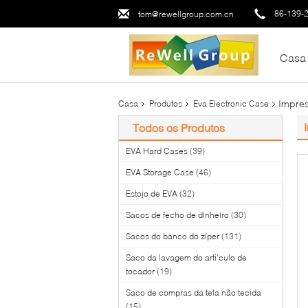
86-139-
tom@rewellgroup.com.cn
Casa
Impres
Casa
Produtos
Eva Electronic Case
Todos os Produtos
EVA Hard Cases
(39)
EVA Storage Case
(46)
Estojo de EVA
(32)
Sacos de fecho de dinheiro
(30)
Sacos do banco do zíper
(131)
Saco da lavagem do arti'culo de
tocador
(19)
Saco de compras da tela não tecida
(15)