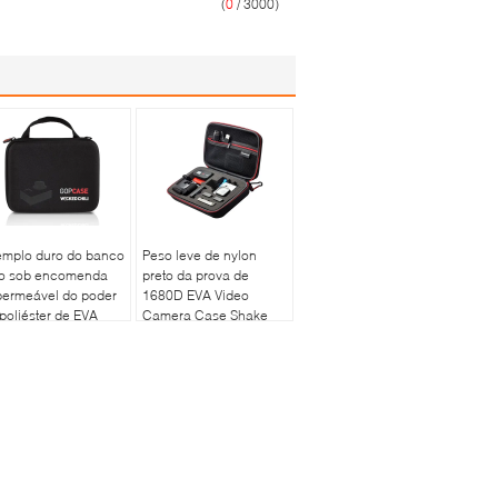
(
0
/ 3000)
emplo duro do banco
Peso leve de nylon
ito sob encomenda
preto da prova de
permeável do poder
1680D EVA Video
poliéster de EVA
Camera Case Shake
se 1680D