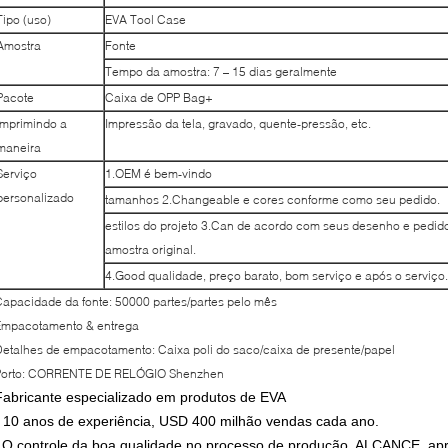
Tipo (uso)
EVA Tool Case
Amostra
Fonte
Tempo da amostra: 7 – 15 dias geralmente
Pacote
Caixa de OPP Bag+
Imprimindo a
Impressão da tela, gravado, quente-pressão, etc.
maneira
Serviço
1.OEM é bem-vindo
personalizado
tamanhos 2.Changeable e cores conforme como seu pedido.
estilos do projeto 3.Can de acordo com seus desenho e pedid
amostra original.
4.Good qualidade, preço barato, bom serviço e após o serviço.
apacidade da fonte: 50000 partes/partes pelo mês
Empacotamento & entrega
etalhes de empacotamento: Caixa poli do saco/caixa de presente/papel
Porto: CORRENTE DE RELÓGIO Shenzhen
Fabricante especializado em produtos de EVA
• 10 anos de experiência, USD 400 milhão vendas cada ano.
O controle da boa qualidade no processo de produção, ALCANCE, ap