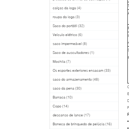
calças da ioga
(4)
roupa da ioga
(3)
Saco do portátil
(32)
Veículo elétrico
(6)
saco impermeável
(8)
Saco de auscultadores
(1)
Mochila
(7)
Os esportes exteriores ensacam
(33)
saco do armazenamento
(48)
C
saco da pena
(30)
Barraca
(10)
D
Copo
(14)
descanso de lance
(17)
Boneca de brinquedo de pelúcia
(16)
•