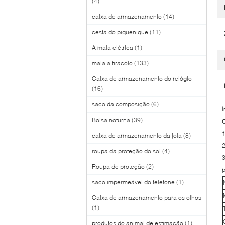
(4)
caixa de armazenamento
(14)
cesta do piquenique
(11)
A mala elétrica
(1)
mala a tiracolo
(133)
Caixa de armazenamento do relógio
(16)
saco da composição
(6)
I
Bolsa noturna
(39)
C
1
caixa de armazenamento da joia
(8)
2
roupa da proteção do sol
(4)
3
Roupa de proteção
(2)
p
saco impermeável do telefone
(1)
Caixa de armazenamento para os olhos
(1)
produtos do animal de estimação
(1)