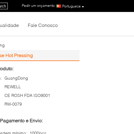
Pedir um orçamento
|
rch
Portuguese
Qualidade
Fale Conosco
ing
e Hot Pressing
oduto:
:
GuangDong
REWELL
CE ROSH FDA ISO9001
RW-0079
Pagamento e Envio:
ordem mínima:
1000pcs