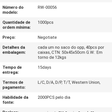
CONTROLE
Número do
RW-00056
DA
modelo:
QUALIDADE
Quantidade de
1000pcs
ordem mínima:
MAPA
Preço:
Negotiate
DO
Detalhes da
cada um no saco do opp, 40pcs por
SITE
embalagem:
caixas, CTN: 50x45x50cm G.W.: Em
torno de 12kgs
Tempo de
15days
PRIVACY
entrega:
POLICY
Termos de
L/C, D/A, D/P, T/T, Western Union,
pagamento:
Habilidade da
2000PCS pelo dia
fonte: