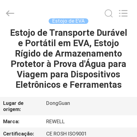
Industrial
Group
Limited.
All
Rights
Estojo de EVA
Reserved.
Developed
by
Estojo de Transporte Durável
CASA
ECER
e Portátil em EVA, Estojo
PRODUTOS
Rígido de Armazenamento
Protetor à Prova d'Água para
SOBRE
Viagem para Dispositivos
NÓS
Eletrônicos e Ferramentas
EXCURSÃO
Lugar de
DongGuan
origem:
DA
FÁBRICA
Marca:
REWELL
Certificação:
CE ROSH ISO9001