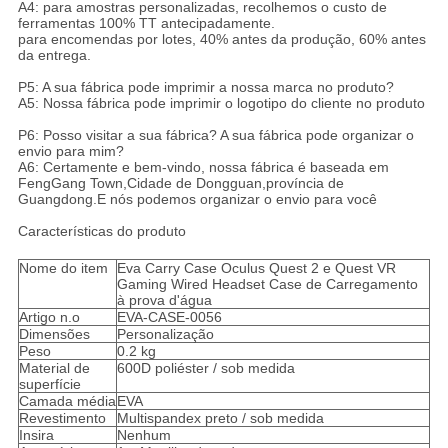
A4: para amostras personalizadas, recolhemos o custo de
ferramentas 100% TT antecipadamente.
para encomendas por lotes, 40% antes da produção, 60% antes
da entrega.
P5: A sua fábrica pode imprimir a nossa marca no produto?
A5: Nossa fábrica pode imprimir o logotipo do cliente no produto
P6: Posso visitar a sua fábrica? A sua fábrica pode organizar o
envio para mim?
A6: Certamente e bem-vindo, nossa fábrica é baseada em
FengGang Town,Cidade de Dongguan,província de
Guangdong.E nós podemos organizar o envio para você
Características do produto
Nome do item
Eva Carry Case Oculus Quest 2 e Quest VR
Gaming Wired Headset Case de Carregamento
à prova d'água
Artigo n.o
EVA-CASE-0056
Dimensões
Personalização
Peso
0.2 kg
Material de
600D poliéster / sob medida
superfície
Camada média
EVA
Revestimento
Multispandex preto / sob medida
Insira
Nenhum